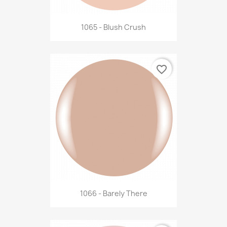
1065 - Blush Crush
favorite_border
1066 - Barely There