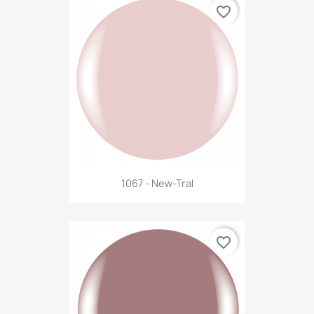
favorite_border
1067 - New-Tral
favorite_border