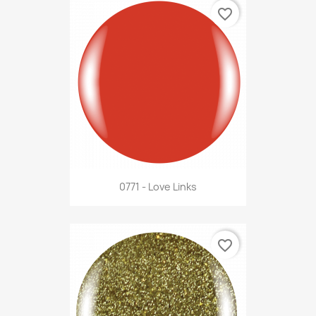
favorite_border
0771 - Love Links
favorite_border