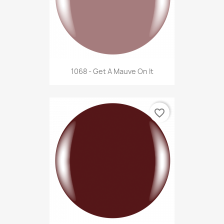
1068 - Get A Mauve On It
favorite_border