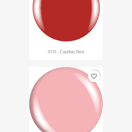
0115 - Cadillac Red
favorite_border