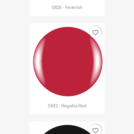
0825 - Feverish
favorite_border
0832 - Regatta Red
favorite_border