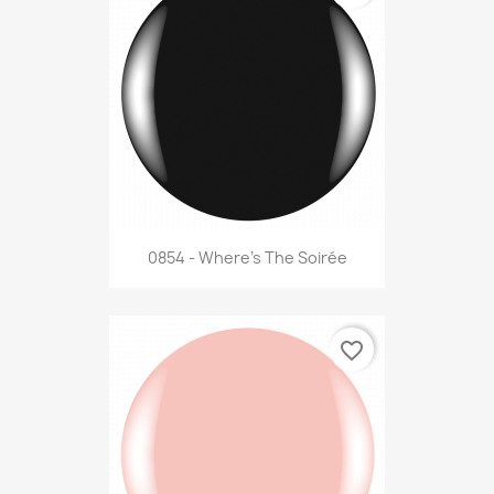
0854 - Where's The Soirée
favorite_border