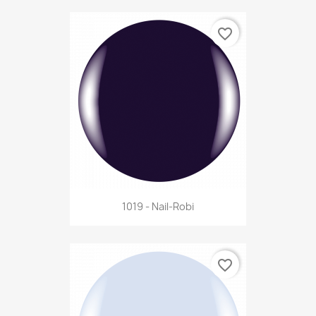
favorite_border
1019 - Nail-Robi
favorite_border