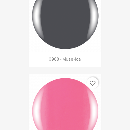
0968 - Muse-Ical
favorite_border