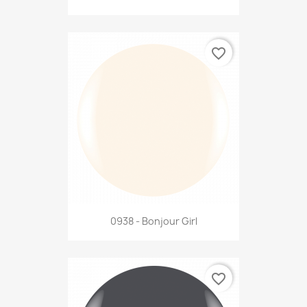
favorite_border
0938 - Bonjour Girl
favorite_border