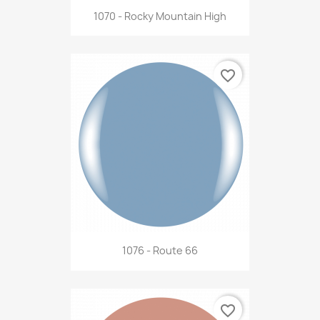
1070 - Rocky Mountain High
favorite_border
1076 - Route 66
favorite_border