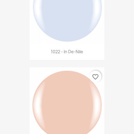
1022 - In De-Nile
favorite_border