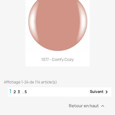
1077 - Comfy Cozy
Affichage 1-24 de 114 article(s)
1

Suivant
2
3
…
5
Retour en haut
