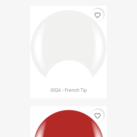
favorite_border
0024 - French Tip
favorite_border