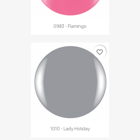
0983 - Flamingo
favorite_border
1010 - Lady Holiday