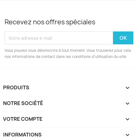
Recevez nos offres spéciales
Vous pouvez vous désinscrire à tout moment. Vous trouverez pour cela
nos informations de contact dans les conditions d'utilisation du site.
PRODUITS

NOTRE SOCIÉTÉ

VOTRE COMPTE

INFORMATIONS
keyboard_arrow_down